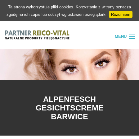
Ta strona wykorzystuje pliki cookies. Korzystanie z witryny oznacza
zgodę na ich zapis lub odczyt wg ustawień przeglądarki.
Rozumiem
MENU
HOME
FIRMA
NATURA
PIELĘGNACJA
ALPENFESCH
SKLEP
GESICHTSCREME
BARWICE
KONTAKT