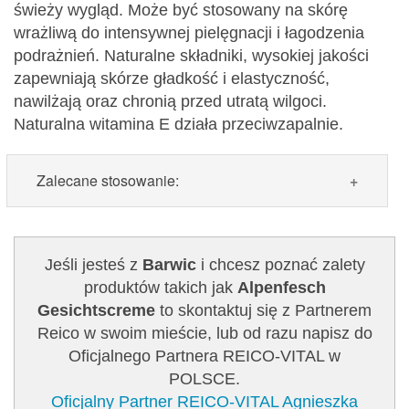
świeży wygląd. Może być stosowany na skórę
wrażliwą do intensywnej pielęgnacji i łagodzenia
podrażnień. Naturalne składniki, wysokiej jakości
zapewniają skórze gładkość i elastyczność,
nawilżają oraz chronią przed utratą wilgoci.
Naturalna witamina E działa przeciwzapalnie.
Zalecane stosowanie:
Zalecane stosowanie:
rano, po oczyszczeniu
skóry nałożyć na twarz, szyję i dekolt. Lekko
Jeśli jesteś z
Barwic
i chcesz poznać zalety
wmasować.
produktów takich jak
Alpenfesch
Gesichtscreme
to skontaktuj się z Partnerem
Zawartość: 50 ml /Nr art.: 5100
Reico w swoim mieście, lub od razu napisz do
Oficjalnego Partnera REICO-VITAL w
POLSCE.
Oficjalny Partner REICO-VITAL Agnieszka