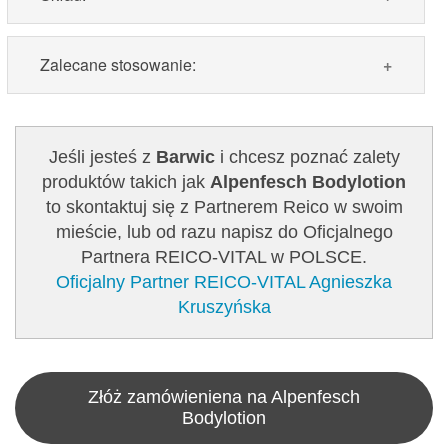
Skład:
woda, słonecznik (Helianthus annuus),
Zalecane stosowanie:
olej z nasion, capric / capric triglyceride, glicerol,
masło shea (Butyrospermum parkii) ,
Zalecane stosowanie:
codziennie nakładać na
etyloheksanian cetearylu, alkohol cetearylowy,
całe ciało i delikatnie wmasować.
ekstrakt z leontopodium alpinum, izomerat
Jeśli jesteś z
Barwic
i chcesz poznać zalety
sacharydu, tokoferol, octan tokoferylu, bisabolol,
produktów takich jak
Alpenfesch Bodylotion
alkohol benzylowy, cytrynian stearynianu
Zawartość: 150 ml /Nr art.: 5104
to skontaktuj się z Partnerem Reico w swoim
glicerolu, kationian poliglicerylu-4, stearynian
mieście, lub od razu napisz do Oficjalnego
sacharozy, kwas palmitynowy, kwas
Partnera REICO-VITAL w POLSCE.
stearynowy, guma ksantanowa, alkohol
Oficjalny Partner REICO-VITAL Agnieszka
cetylowy, perfumy, kwas benzoesowy, rinolinian
Kruszyńska
sodu, sodu glutaminian stearoilu, kwas
dehydrooctowy, cynamon amylowy,
wodorotlenek sodu, salicylan benzylu, linalool,
Kwas cytrynowy, cytrynian sodu, benzoesan
Złóż zamówieniena na Alpenfesch
Bodylotion
benzylu, kumaryna, geraniol, limonen.