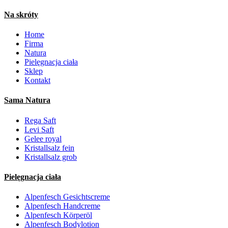
Na skróty
Home
Firma
Natura
Pielęgnacja ciała
Sklep
Kontakt
Sama Natura
Rega Saft
Levi Saft
Gelee royal
Kristallsalz fein
Kristallsalz grob
Pielęgnacja ciała
Alpenfesch Gesichtscreme
Alpenfesch Handcreme
Alpenfesch Körperöl
Alpenfesch Bodylotion