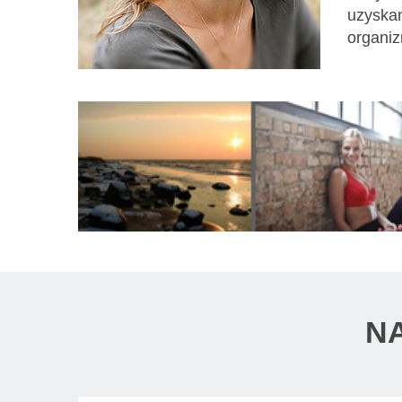
uzyskan
organiz
N