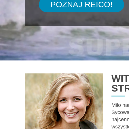
POZNAJ REICO!
WIT
ST
Miło na
Sycowa.
najcenn
wszystk