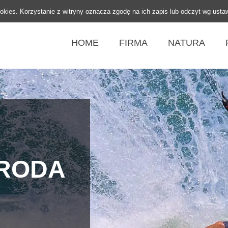
ookies. Korzystanie z witryny oznacza zgodę na ich zapis lub odczyt wg usta
HOME
FIRMA
NATURA
URODA