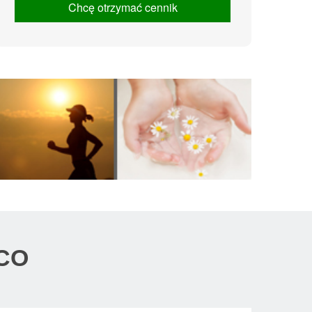
Chcę otrzymać cennik
CO