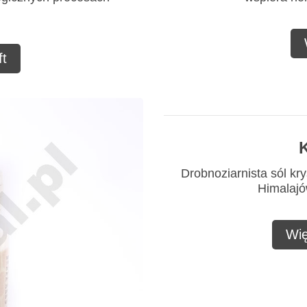
t
K
Drobnoziarnista sól kry
Himalajów
Wię