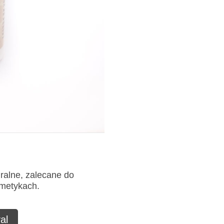
uralne, zalecane do
smetykach.
al