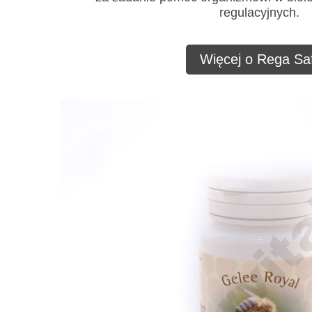
regulacyjnych.
Więcej o Rega Saf