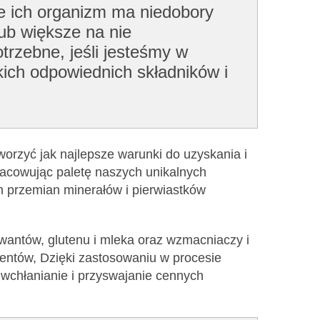
że ich organizm ma niedobory
ub większe na nie
trzebne, jeśli jesteśmy w
kich odpowiednich składników i
worzyć jak najlepsze warunki do uzyskania i
racowując paletę naszych unikalnych
h przemian minerałów i pierwiastków
rwantów, glutenu i mleka oraz wzmacniaczy i
entów, Dzięki zastosowaniu w procesie
wchłanianie i przyswajanie cennych