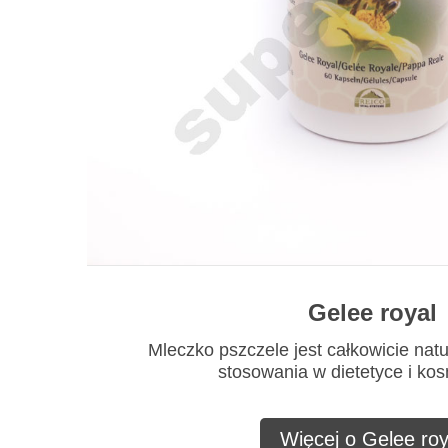
Gelee royal
Mleczko pszczele jest całkowicie nat
stosowania w dietetyce i ko
Więcej o Gelee roy