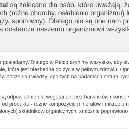
tal
są zalecane dla osób, które uważają, 
ch (różne choroby, osłabienie organizmu) l
ży, sportowcy). Dlatego nie są one nam po
tóra dostarcza naszemu organizmowi wszyst
ie posiadamy. Dlatego w Reico czynimy wszystko, aby st
e, która jest niezbędna do życia w pełnym zdrowiu. Op
oświadczenia i wiedzy, opartych na badaniach naturalnyc
) są odpowiednie dla wegetarian, bez barwników i konse
i od produktu - różne kompozycje minerałów i mikroelem
nionych) składników organicznych, znacznie poprawiono 