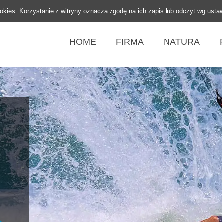
ookies. Korzystanie z witryny oznacza zgodę na ich zapis lub odczyt wg usta
HOME
FIRMA
NATURA