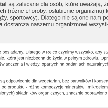
tal
są zalecane dla osób, które uważają, 
ch (różne choroby, osłabienie organizmu) l
ży, sportowcy). Dlatego nie są one nam po
tóra dostarcza naszemu organizmowi wszyst
ie posiadamy. Dlatego w Reico czynimy wszystko, aby st
e, która jest niezbędna do życia w pełnym zdrowiu. Op
oświadczenia i wiedzy, opartych na badaniach naturalnyc
) są odpowiednie dla wegetarian, bez barwników i konse
i od produktu - różne kompozycje minerałów i mikroelem
nionych) składników organicznych, znacznie poprawiono 