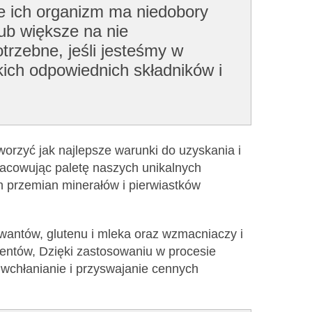
że ich organizm ma niedobory
ub większe na nie
trzebne, jeśli jesteśmy w
kich odpowiednich składników i
worzyć jak najlepsze warunki do uzyskania i
racowując paletę naszych unikalnych
h przemian minerałów i pierwiastków
rwantów, glutenu i mleka oraz wzmacniaczy i
entów, Dzięki zastosowaniu w procesie
wchłanianie i przyswajanie cennych