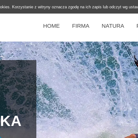
ookies. Korzystanie z witryny oznacza zgodę na ich zapis lub odczyt wg usta
HOME
FIRMA
NATURA
SKA