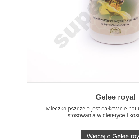
Gelee royal
Mleczko pszczele jest całkowicie nat
stosowania w dietetyce i ko
Więcej o Gelee roy