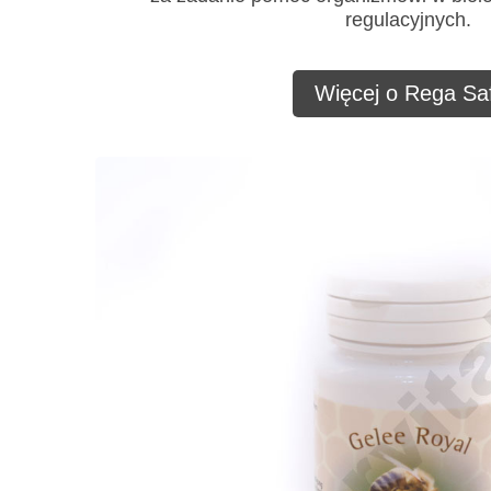
regulacyjnych.
Więcej o Rega Saf