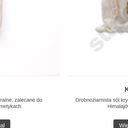
K
uralne, zalecane do
Drobnoziarnista sól kry
smetykach.
Himalajów
al
Wię