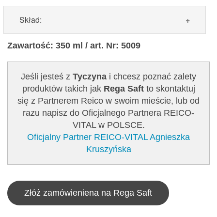
Skład:
Sfermentowany, płynny koncentrat owoców,
Zawartość: 350 ml / art. Nr: 5009
orzechów i warzyw
Jeśli jesteś z
Tyczyna
i chcesz poznać zalety
Skład
: woda, cytryny*, figi*, daktyle*, orzechy
produktów takich jak
Rega Saft
to skontaktuj
włoskie*, soja*, cebula*, orzechy kokosowe*,
się z Partnerem Reico w swoim mieście, lub od
gliceryna (roślinna), seler*, kiełki mongozowe*,
razu napisz do Oficjalnego Partnera REICO-
ekstrakt z aceroli*, karczochy*, groch, proso,
VITAL w POLSCE.
mieszanka ziół*, kurkuma*, szafran*
Oficjalny Partner REICO-VITAL Agnieszka
* z upraw ekologicznych
Kruszyńska
Złóż zamówieniena na Rega Saft