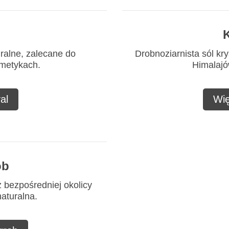
K
uralne, zalecane do
Drobnoziarnista sól kry
smetykach.
Himalajów
al
Wię
ob
z bezpośredniej okolicy
naturalna.