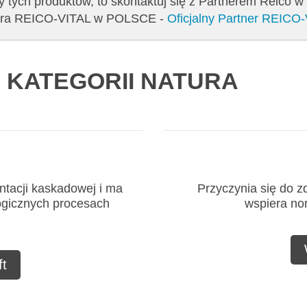
y tych produktów, to skontaktuj się z Partnerem Reico w
tnera REICO-VITAL w POLSCE -
Oficjalny Partner REICO
 KATEGORII NATURA
ntacji kaskadowej i ma
Przyczynia się do 
ogicznych procesach
wspiera no
t