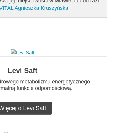
 swojej miejscowości w Mławie, lub od razu
-VITAL Agnieszka Kruszyńska
Levi Saft
zdrowego metabolizmu energetycznego i
rmalną funkcję odpornościową.
Więcej o Levi Saft