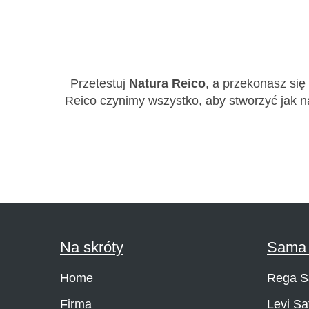
Przetestuj
Natura Reico
, a przekonasz się
Reico czynimy wszystko, aby stworzyć jak n
Na skróty
Sama 
Home
Rega S
Firma
Levi Sa