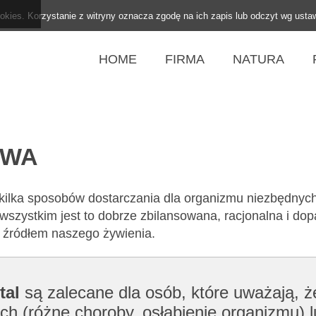
ookies. Korzystanie z witryny oznacza zgodę na ich zapis lub odczyt wg usta
HOME
FIRMA
NATURA
AWA
 kilka sposobów dostarczania dla organizmu niezbędnyc
wszystkim jest to dobrze zbilansowana, racjonalna i d
m źródłem naszego żywienia.
tal
są zalecane dla osób, które uważają, 
ch (różne choroby, osłabienie organizmu) l