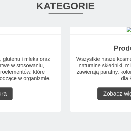
KATEGORIE
Prod
 glutenu i mleka oraz
Wszystkie nasze kosmet
atwe w stosowaniu,
naturalne składniki, mie
kroelementów, które
zawierają parafny, kol
odzące w organizmie.
dla 
ura
Zobacz wię