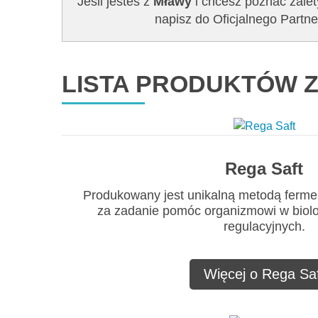
Jeśli jesteś z
Mławy
i chcesz poznać zalet
napisz do Oficjalnego Par
LISTA PRODUKTÓW Z
Rega Saft
Produkowany jest unikalną metodą ferme
za zadanie pomóc organizmowi w biol
regulacyjnych.
Więcej o Rega Saf