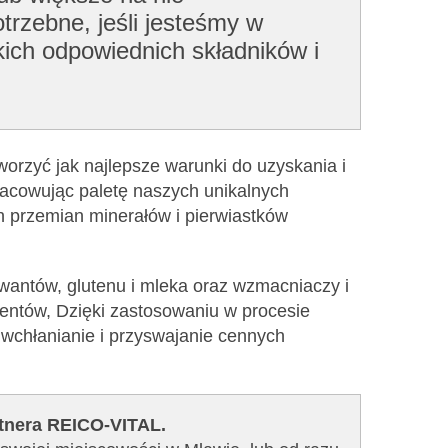
trzebne, jeśli jesteśmy w
kich odpowiednich składników i
worzyć jak najlepsze warunki do uzyskania i
racowując paletę naszych unikalnych
h przemian minerałów i pierwiastków
rwantów, glutenu i mleka oraz wzmacniaczy i
entów, Dzięki zastosowaniu w procesie
wchłanianie i przyswajanie cennych
rtnera REICO-VITAL.