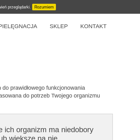
wień przeglądarki.
Rozumiem
PIELĘGNACJA
SKLEP
KONTAKT
h do prawidłowego funkcjonowania
opasowana do potrzeb Twojego organizmu
że ich organizm ma niedobory
ub większe na nie