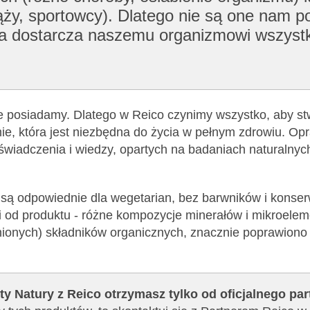
ży, sportowcy). Dlatego nie są one nam po
tóra dostarcza naszemu organizmowi wszyst
ie posiadamy. Dlatego w Reico czynimy wszystko, aby st
e, która jest niezbędna do życia w pełnym zdrowiu. Op
oświadczenia i wiedzy, opartych na badaniach naturalnyc
) są odpowiednie dla wegetarian, bez barwników i konse
i od produktu - różne kompozycje minerałów i mikroelem
nionych) składników organicznych, znacznie poprawiono 
ty Natury z Reico otrzymasz tylko od oficjalnego pa