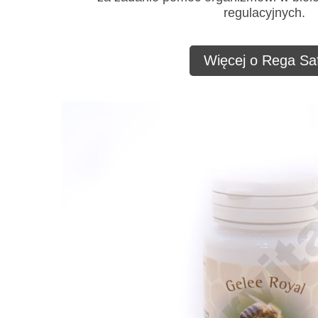
regulacyjnych.
Więcej o Rega Saf