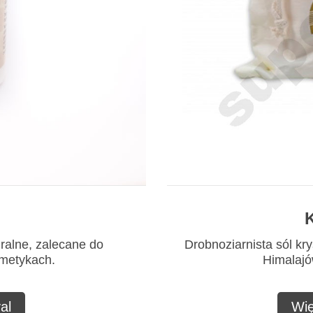
K
uralne, zalecane do
Drobnoziarnista sól kry
smetykach.
Himalajów
al
Wię