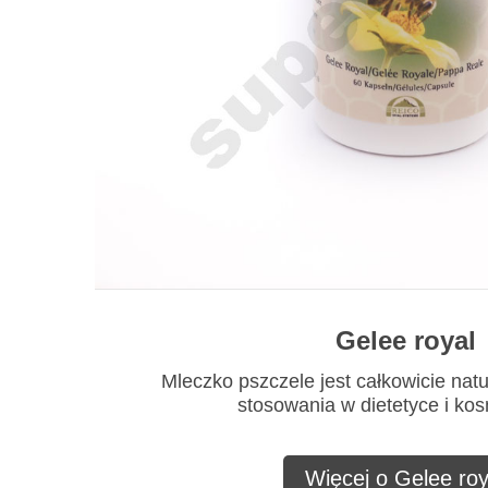
Gelee royal
Mleczko pszczele jest całkowicie nat
stosowania w dietetyce i ko
Więcej o Gelee roy