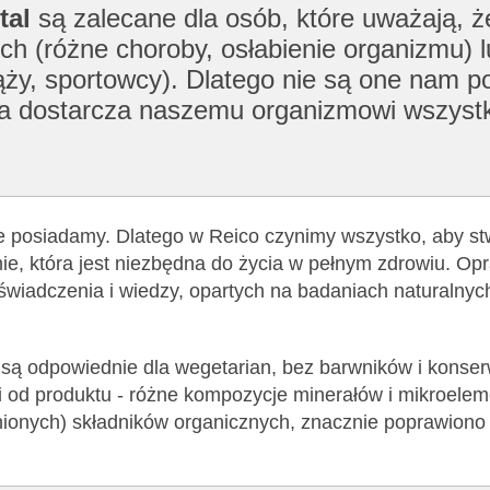
tal
są zalecane dla osób, które uważają, 
ch (różne choroby, osłabienie organizmu) l
ży, sportowcy). Dlatego nie są one nam po
tóra dostarcza naszemu organizmowi wszyst
ie posiadamy. Dlatego w Reico czynimy wszystko, aby st
e, która jest niezbędna do życia w pełnym zdrowiu. Op
oświadczenia i wiedzy, opartych na badaniach naturalnyc
) są odpowiednie dla wegetarian, bez barwników i konse
i od produktu - różne kompozycje minerałów i mikroelem
nionych) składników organicznych, znacznie poprawiono 