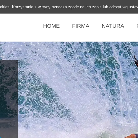
ookies. Korzystanie z witryny oznacza zgodę na ich zapis lub odczyt wg usta
HOME
FIRMA
NATURA