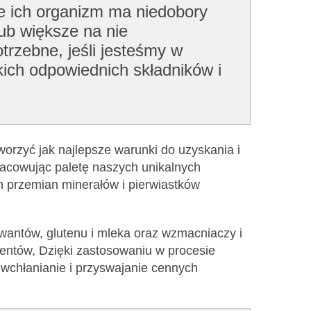
że ich organizm ma niedobory
ub większe na nie
trzebne, jeśli jesteśmy w
kich odpowiednich składników i
worzyć jak najlepsze warunki do uzyskania i
racowując paletę naszych unikalnych
h przemian minerałów i pierwiastków
rwantów, glutenu i mleka oraz wzmacniaczy i
entów, Dzięki zastosowaniu w procesie
wchłanianie i przyswajanie cennych