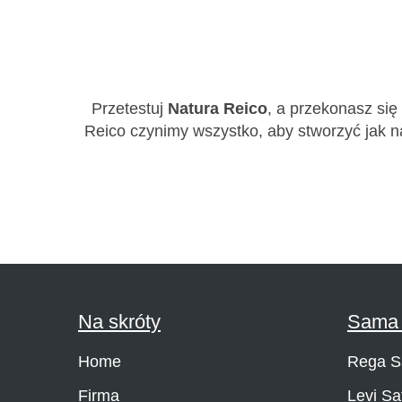
Przetestuj
Natura Reico
, a przekonasz się
Reico czynimy wszystko, aby stworzyć jak n
Na skróty
Sama 
Home
Rega S
Firma
Levi Sa