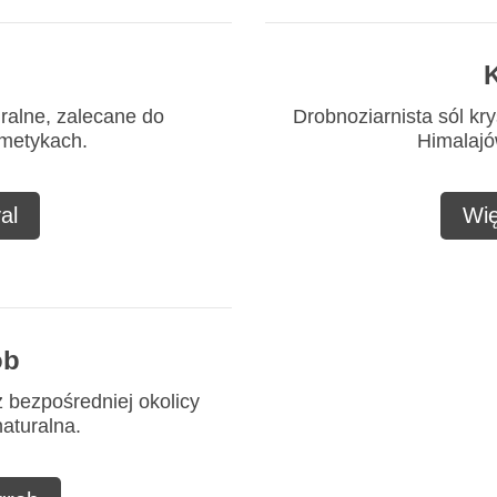
K
uralne, zalecane do
Drobnoziarnista sól kry
smetykach.
Himalajów
al
Wię
ob
z bezpośredniej okolicy
naturalna.