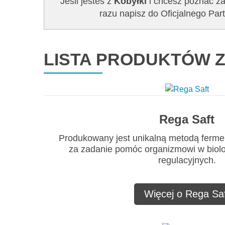
Jeśli jesteś z
Kobyłki
i chcesz poznać zal
razu napisz do Oficjalnego P
LISTA PRODUKTÓW Z
Rega Saft
Produkowany jest unikalną metodą ferme
za zadanie pomóc organizmowi w biol
regulacyjnych.
Więcej o Rega Saf