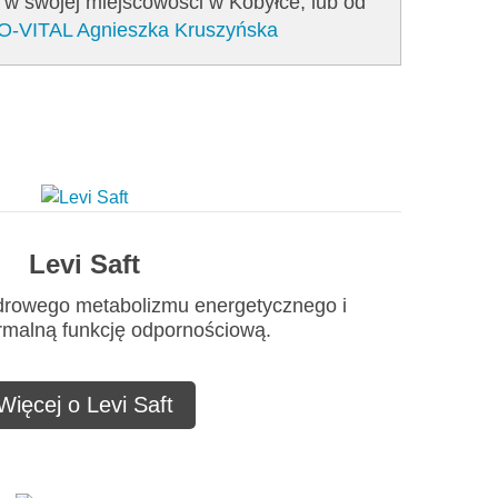
o w swojej miejscowości w Kobyłce, lub od
CO-VITAL Agnieszka Kruszyńska
Levi Saft
zdrowego metabolizmu energetycznego i
rmalną funkcję odpornościową.
Więcej o Levi Saft