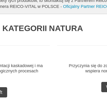
ety tych produktów, to skontaktuj się z Partnerem Reic
artnera REICO-VITAL w POLSCE -
Oficjalny Partner REI
 KATEGORII NATURA
ntacji kaskadowej i ma
Przyczynia się do 
ogicznych procesach
wspiera no
t