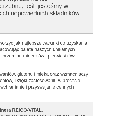
trzebne, jeśli jesteśmy w
kich odpowiednich składników i
worzyć jak najlepsze warunki do uzyskania i
racowując paletę naszych unikalnych
h przemian minerałów i pierwiastków
rwantów, glutenu i mleka oraz wzmacniaczy i
entów, Dzięki zastosowaniu w procesie
wchłanianie i przyswajanie cennych
rtnera REICO-VITAL.