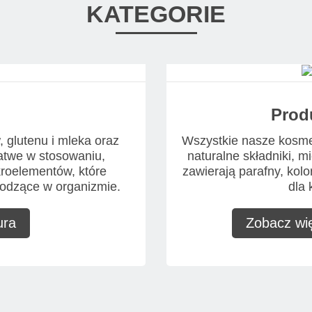
KATEGORIE
Prod
 glutenu i mleka oraz
Wszystkie nasze kosmet
atwe w stosowaniu,
naturalne składniki, mie
kroelementów, które
zawierają parafny, kol
odzące w organizmie.
dla 
ura
Zobacz wię