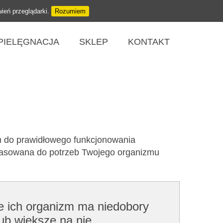
wień przeglądarki.
Rozumiem
PIELĘGNACJA
SKLEP
KONTAKT
h do prawidłowego funkcjonowania
opasowana do potrzeb Twojego organizmu
że ich organizm ma niedobory
ub większe na nie