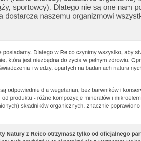
ży, sportowcy). Dlatego nie są one nam po
tóra dostarcza naszemu organizmowi wszyst
ie posiadamy. Dlatego w Reico czynimy wszystko, aby st
e, która jest niezbędna do życia w pełnym zdrowiu. Op
oświadczenia i wiedzy, opartych na badaniach naturalnyc
) są odpowiednie dla wegetarian, bez barwników i konse
i od produktu - różne kompozycje minerałów i mikroelem
nionych) składników organicznych, znacznie poprawiono 
ty Natury z Reico otrzymasz tylko od oficjalnego pa