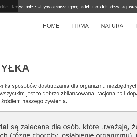
ookies. Korzystanie z witryny oznacza zgodę na ich zapis lub odczyt wg usta
HOME
FIRMA
NATURA
BYŁKA
 kilka sposobów dostarczania dla organizmu niezbędnyc
wszystkim jest to dobrze zbilansowana, racjonalna i d
m źródłem naszego żywienia.
tal
są zalecane dla osób, które uważają, 
ch (różne choroby, osłabienie organizmu) l