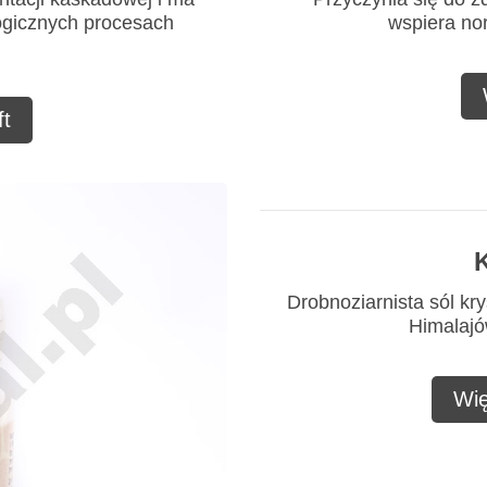
ogicznych procesach
wspiera no
t
K
Drobnoziarnista sól kry
Himalajów
Wię