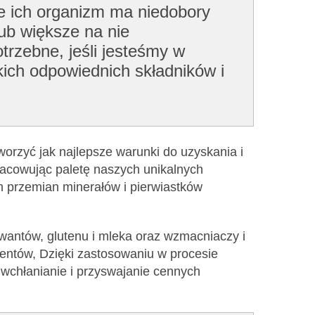
że ich organizm ma niedobory
ub większe na nie
trzebne, jeśli jesteśmy w
kich odpowiednich składników i
worzyć jak najlepsze warunki do uzyskania i
racowując paletę naszych unikalnych
h przemian minerałów i pierwiastków
rwantów, glutenu i mleka oraz wzmacniaczy i
entów, Dzięki zastosowaniu w procesie
wchłanianie i przyswajanie cennych