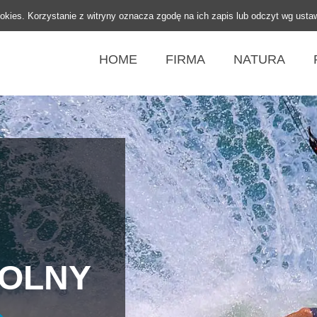
ookies. Korzystanie z witryny oznacza zgodę na ich zapis lub odczyt wg usta
HOME
FIRMA
NATURA
DOLNY