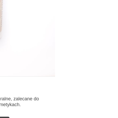
uralne, zalecane do
smetykach.