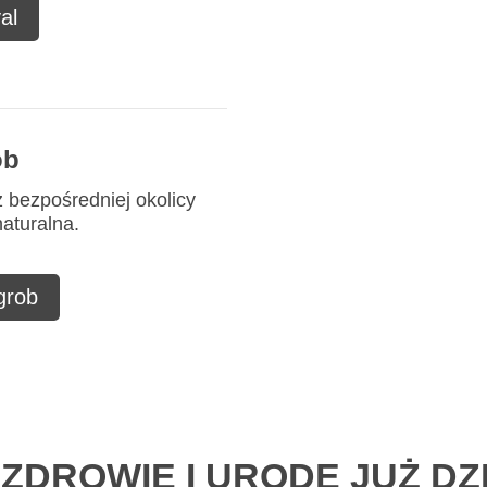
al
ob
z bezpośredniej okolicy
naturalna.
 grob
ZDROWIE I URODĘ JUŻ DZI