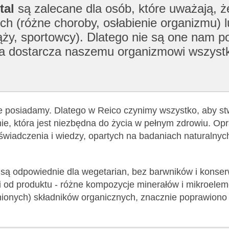
tal
są zalecane dla osób, które uważają, 
ch (różne choroby, osłabienie organizmu) l
ży, sportowcy). Dlatego nie są one nam po
tóra dostarcza naszemu organizmowi wszyst
ie posiadamy. Dlatego w Reico czynimy wszystko, aby st
e, która jest niezbędna do życia w pełnym zdrowiu. Op
oświadczenia i wiedzy, opartych na badaniach naturalnyc
) są odpowiednie dla wegetarian, bez barwników i konse
i od produktu - różne kompozycje minerałów i mikroelem
nionych) składników organicznych, znacznie poprawiono 