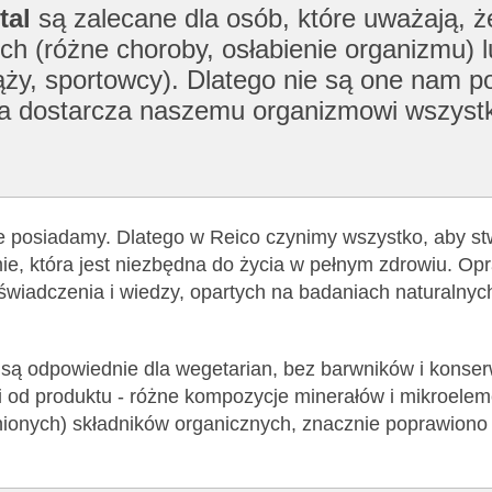
tal
są zalecane dla osób, które uważają, 
ch (różne choroby, osłabienie organizmu) l
ży, sportowcy). Dlatego nie są one nam po
tóra dostarcza naszemu organizmowi wszyst
ie posiadamy. Dlatego w Reico czynimy wszystko, aby st
e, która jest niezbędna do życia w pełnym zdrowiu. Op
oświadczenia i wiedzy, opartych na badaniach naturalnyc
) są odpowiednie dla wegetarian, bez barwników i konse
i od produktu - różne kompozycje minerałów i mikroelem
nionych) składników organicznych, znacznie poprawiono 