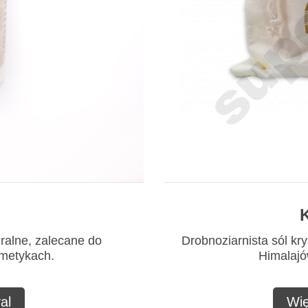
K
uralne, zalecane do
Drobnoziarnista sól kry
smetykach.
Himalajów
al
Wię