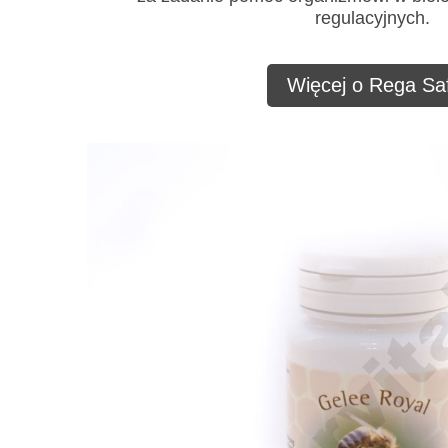
regulacyjnych.
Więcej o Rega Saf