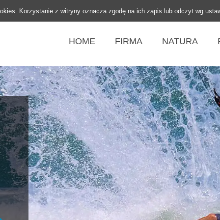
ookies. Korzystanie z witryny oznacza zgodę na ich zapis lub odczyt wg usta
HOME
FIRMA
NATURA