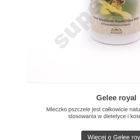
Gelee royal
Mleczko pszczele jest całkowicie nat
stosowania w dietetyce i ko
Więcej o Gelee roy