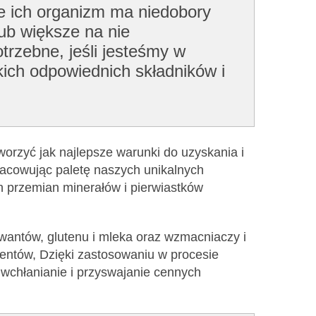
że ich organizm ma niedobory
ub większe na nie
trzebne, jeśli jesteśmy w
kich odpowiednich składników i
worzyć jak najlepsze warunki do uzyskania i
racowując paletę naszych unikalnych
h przemian minerałów i pierwiastków
rwantów, glutenu i mleka oraz wzmacniaczy i
entów, Dzięki zastosowaniu w procesie
wchłanianie i przyswajanie cennych