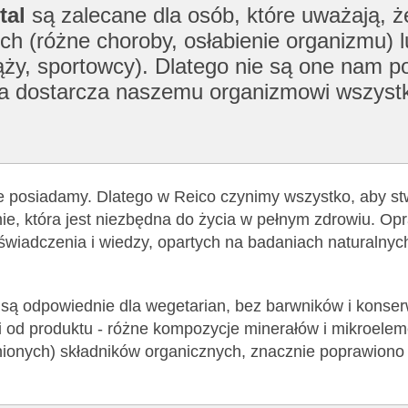
tal
są zalecane dla osób, które uważają, 
ch (różne choroby, osłabienie organizmu) l
ży, sportowcy). Dlatego nie są one nam po
tóra dostarcza naszemu organizmowi wszyst
ie posiadamy. Dlatego w Reico czynimy wszystko, aby st
e, która jest niezbędna do życia w pełnym zdrowiu. Op
oświadczenia i wiedzy, opartych na badaniach naturalnyc
) są odpowiednie dla wegetarian, bez barwników i konse
i od produktu - różne kompozycje minerałów i mikroelem
nionych) składników organicznych, znacznie poprawiono 