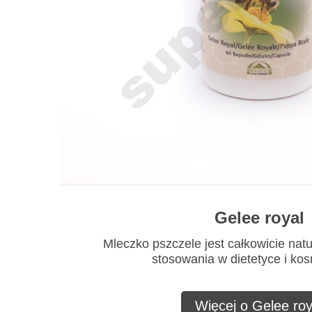
Gelee royal
Mleczko pszczele jest całkowicie nat
stosowania w dietetyce i ko
Więcej o Gelee roy