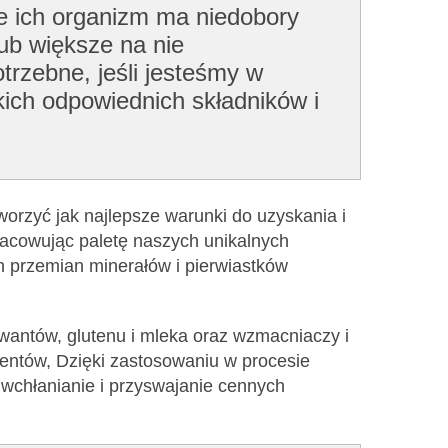
że ich organizm ma niedobory
ub większe na nie
trzebne, jeśli jesteśmy w
kich odpowiednich składników i
worzyć jak najlepsze warunki do uzyskania i
racowując paletę naszych unikalnych
h przemian minerałów i pierwiastków
rwantów, glutenu i mleka oraz wzmacniaczy i
entów, Dzięki zastosowaniu w procesie
wchłanianie i przyswajanie cennych