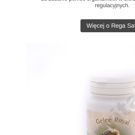
regulacyjnych.
Więcej o Rega Saf