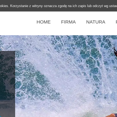
ookies. Korzystanie z witryny oznacza zgodę na ich zapis lub odczyt wg usta
HOME
FIRMA
NATURA