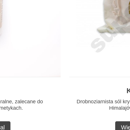
K
uralne, zalecane do
Drobnoziarnista sól kry
smetykach.
Himalajów
al
Wię