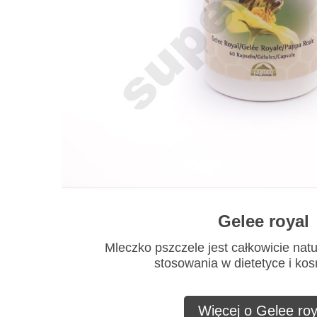
Gelee royal
Mleczko pszczele jest całkowicie nat
stosowania w dietetyce i ko
Więcej o Gelee roy