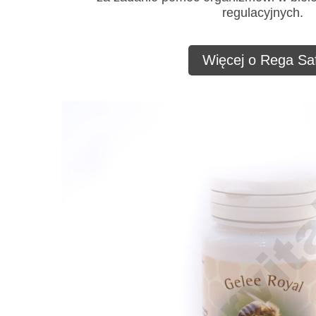
regulacyjnych.
Więcej o Rega Saf