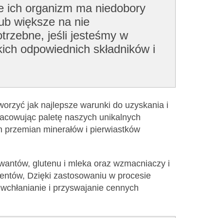
że ich organizm ma niedobory
ub większe na nie
trzebne, jeśli jesteśmy w
kich odpowiednich składników i
worzyć jak najlepsze warunki do uzyskania i
racowując paletę naszych unikalnych
h przemian minerałów i pierwiastków
rwantów, glutenu i mleka oraz wzmacniaczy i
entów, Dzięki zastosowaniu w procesie
wchłanianie i przyswajanie cennych