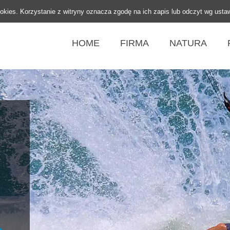
ookies. Korzystanie z witryny oznacza zgodę na ich zapis lub odczyt wg usta
HOME
FIRMA
NATURA