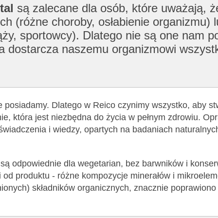
tal
są zalecane dla osób, które uważają, 
ch (różne choroby, osłabienie organizmu) l
ży, sportowcy). Dlatego nie są one nam po
tóra dostarcza naszemu organizmowi wszyst
ie posiadamy. Dlatego w Reico czynimy wszystko, aby st
e, która jest niezbędna do życia w pełnym zdrowiu. Op
oświadczenia i wiedzy, opartych na badaniach naturalnyc
) są odpowiednie dla wegetarian, bez barwników i konse
i od produktu - różne kompozycje minerałów i mikroelem
nionych) składników organicznych, znacznie poprawiono 