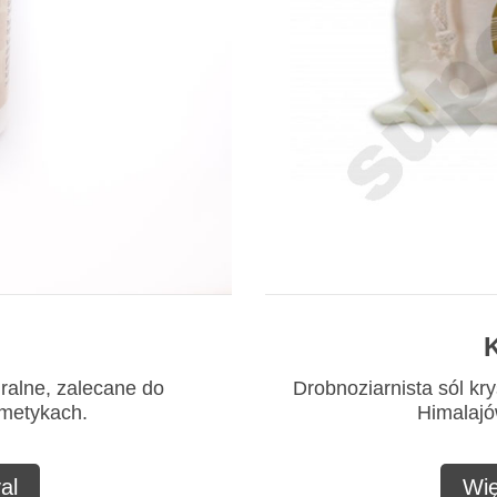
K
uralne, zalecane do
Drobnoziarnista sól kry
smetykach.
Himalajów
al
Wię