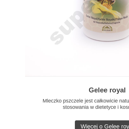
Gelee royal
Mleczko pszczele jest całkowicie nat
stosowania w dietetyce i ko
Więcej o Gelee roy