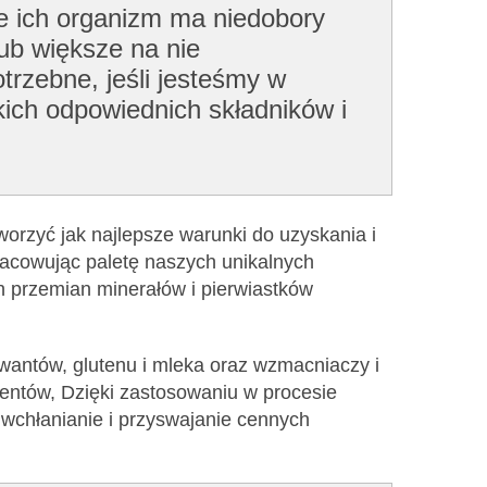
że ich organizm ma niedobory
ub większe na nie
trzebne, jeśli jesteśmy w
kich odpowiednich składników i
worzyć jak najlepsze warunki do uzyskania i
racowując paletę naszych unikalnych
h przemian minerałów i pierwiastków
rwantów, glutenu i mleka oraz wzmacniaczy i
entów, Dzięki zastosowaniu w procesie
wchłanianie i przyswajanie cennych