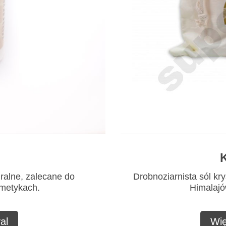
K
uralne, zalecane do
Drobnoziarnista sól kry
smetykach.
Himalajów
al
Wię