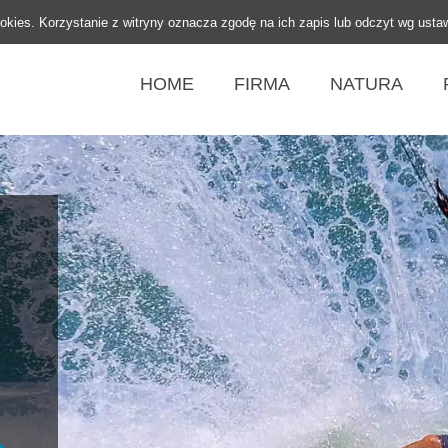
ookies. Korzystanie z witryny oznacza zgodę na ich zapis lub odczyt wg usta
HOME
FIRMA
NATURA