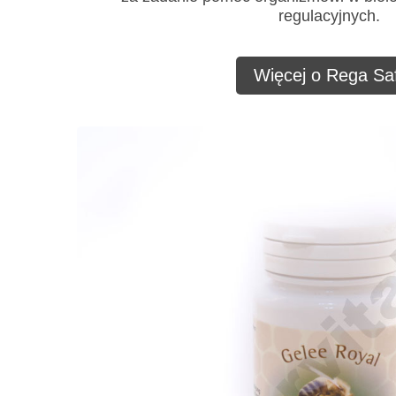
regulacyjnych.
Więcej o Rega Saf