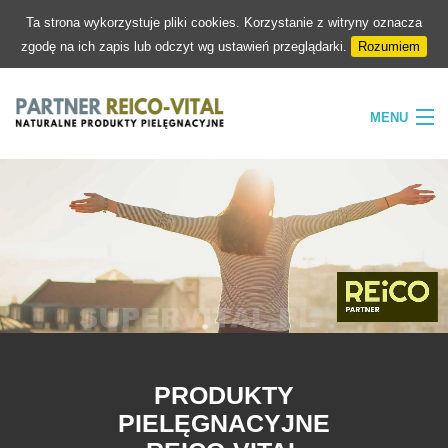
Ta strona wykorzystuje pliki cookies. Korzystanie z witryny oznacza
zgodę na ich zapis lub odczyt wg ustawień przeglądarki.
Rozumiem
MENU
HOME
FIRMA
NATURA
PIELĘGNACJA
SKLEP
KONTAKT
PRODUKTY
PIELĘGNACYJNE