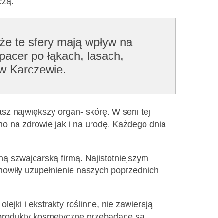
czą.
 te sfery mają wpływ na
pacer po łąkach, lasach,
 w Karczewie.
z największy organ- skórę. W serii tej
no na zdrowie jak i na urodę. Każdego dnia
ą szwajcarską firmą. Najistotniejszym
tanowiły uzupełnienie naszych poprzednich
ejki i ekstrakty roślinne, nie zawierają
e produkty kosmetyczne przebadane są