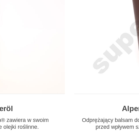
eröl
Alpe
ch® zawiera w swoim
Odprężający balsam do 
 olejki roślinne.
przed wpływem s