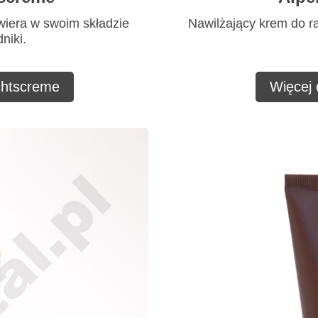
wiera w swoim składzie
Nawilżający krem do r
niki.
chtscreme
Więcej