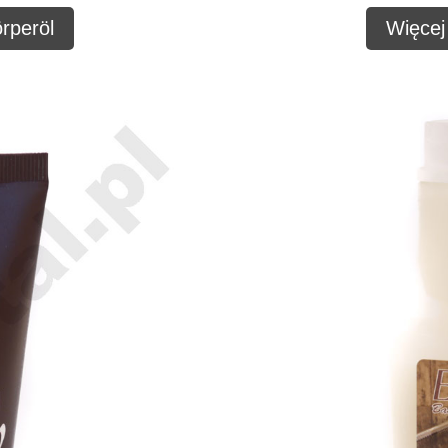
rperöl
Więcej