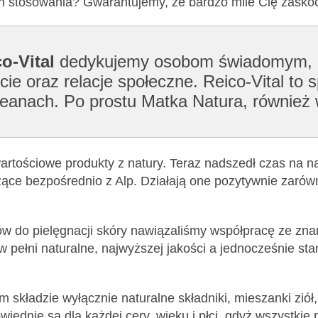
ch stosowania? Gwarantujemy, że bardzo mile Cię zasko
o-Vital
dedykujemy osobom świadomym, że
 oraz relacje społeczne. Reico-Vital to s
oceanach. Po prostu Matka Natura, również
rtościowe produkty z natury. Teraz nadszedł czas na nas
zące bezpośrednio z Alp. Działają one pozytywnie zarów
 do pielęgnacji skóry nawiązaliśmy współpracę ze znan
 w pełni naturalne, najwyższej jakości a jednocześnie s
kładzie wyłącznie naturalne składniki, mieszanki ziół, ol
wiednie są dla każdej cery, wieku i płci, gdyż wszystki