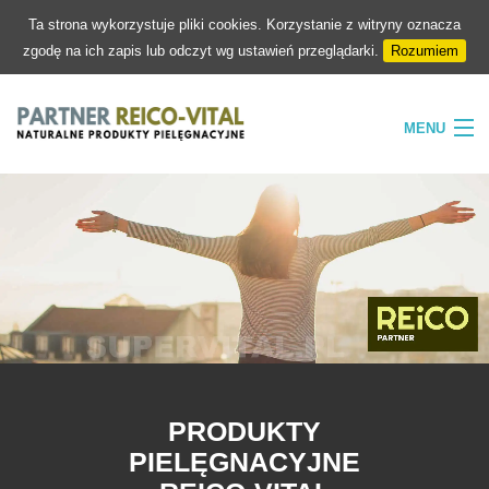
Ta strona wykorzystuje pliki cookies. Korzystanie z witryny oznacza
zgodę na ich zapis lub odczyt wg ustawień przeglądarki.
Rozumiem
MENU
HOME
FIRMA
NATURA
PIELĘGNACJA
SKLEP
KONTAKT
PRODUKTY
PIELĘGNACYJNE