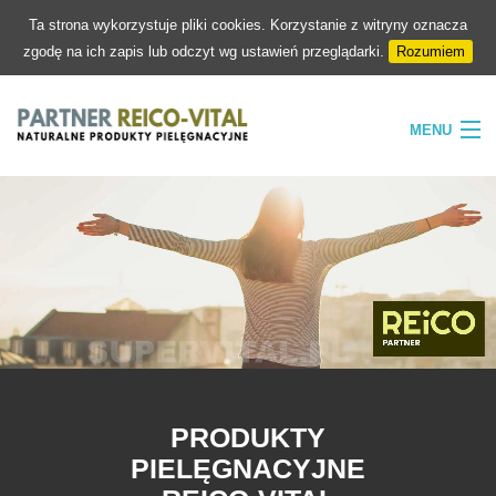
Ta strona wykorzystuje pliki cookies. Korzystanie z witryny oznacza
zgodę na ich zapis lub odczyt wg ustawień przeglądarki.
Rozumiem
MENU
HOME
FIRMA
NATURA
PIELĘGNACJA
SKLEP
KONTAKT
PRODUKTY
PIELĘGNACYJNE