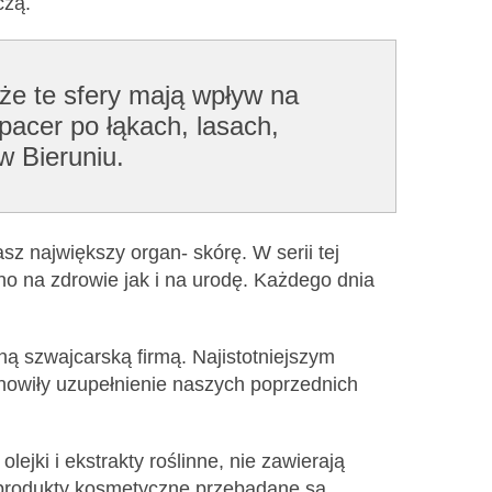
czą.
 te sfery mają wpływ na
pacer po łąkach, lasach,
w Bieruniu.
z największy organ- skórę. W serii tej
no na zdrowie jak i na urodę. Każdego dnia
ą szwajcarską firmą. Najistotniejszym
tanowiły uzupełnienie naszych poprzednich
ejki i ekstrakty roślinne, nie zawierają
e produkty kosmetyczne przebadane są