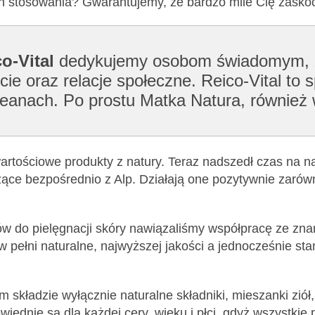
ch stosowania? Gwarantujemy, że bardzo mile Cię zasko
o-Vital
dedykujemy osobom świadomym, że
 oraz relacje społeczne. Reico-Vital to s
ceanach. Po prostu Matka Natura, również 
rtościowe produkty z natury. Teraz nadszedł czas na nas
zące bezpośrednio z Alp. Działają one pozytywnie zarów
 do pielęgnacji skóry nawiązaliśmy współpracę ze znan
 w pełni naturalne, najwyższej jakości a jednocześnie s
kładzie wyłącznie naturalne składniki, mieszanki ziół, ol
wiednie są dla każdej cery, wieku i płci, gdyż wszystki