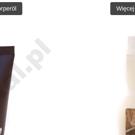
rperöl
Więcej