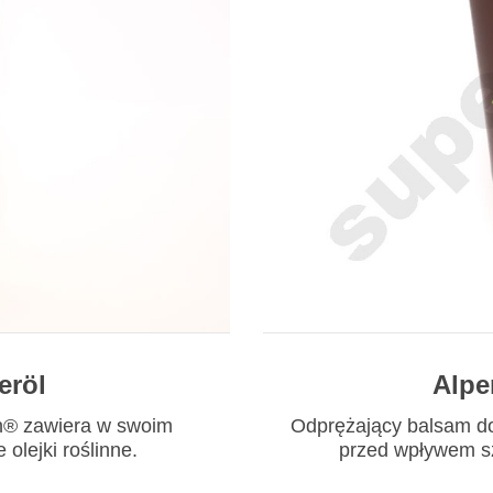
eröl
Alpe
ch® zawiera w swoim
Odprężający balsam do 
 olejki roślinne.
przed wpływem s