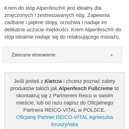
Krem do stóp Alpenfesch® jest idealny dla
zmęczonych i zestresowanych nóg. Zapewnia
zadbane i piękne stopy, orzeźwia i nadaje im
delikatne uczucie miękkości. Krem Alpenfesch® do
stóp idealnie nadaje się do relaksującego masażu.
Zalecane stosowanie:
Zalecane stosowanie:
Kremować stopy rano i
wieczorem lub po kąpieli, prysznicu kremem do
Jeśli jesteś z
Kietrza
i chcesz poznać zalety
stóp Alpenfesch® i delikatnie wmasować.
produktów takich jak
Alpenfesch Fußcreme
to
skontaktuj się z Partnerem Reico w swoim
Zawartość: 75 ml /Nr art.: 5105
mieście, lub od razu napisz do Oficjalnego
Partnera REICO-VITAL w POLSCE.
Oficjalny Partner REICO-VITAL Agnieszka
Kruszyńska