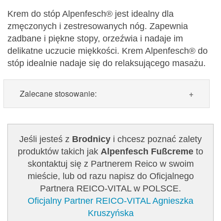
Krem do stóp Alpenfesch® jest idealny dla
zmęczonych i zestresowanych nóg. Zapewnia
zadbane i piękne stopy, orzeźwia i nadaje im
delikatne uczucie miękkości. Krem Alpenfesch® do
stóp idealnie nadaje się do relaksującego masażu.
Zalecane stosowanie:
Zalecane stosowanie:
Kremować stopy rano i
wieczorem lub po kąpieli, prysznicu kremem do
Jeśli jesteś z
Brodnicy
i chcesz poznać zalety
stóp Alpenfesch® i delikatnie wmasować.
produktów takich jak
Alpenfesch Fußcreme
to
skontaktuj się z Partnerem Reico w swoim
Zawartość: 75 ml /Nr art.: 5105
mieście, lub od razu napisz do Oficjalnego
Partnera REICO-VITAL w POLSCE.
Oficjalny Partner REICO-VITAL Agnieszka
Kruszyńska