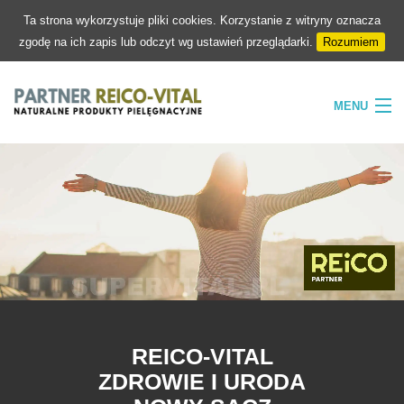
Ta strona wykorzystuje pliki cookies. Korzystanie z witryny oznacza
zgodę na ich zapis lub odczyt wg ustawień przeglądarki.
Rozumiem
MENU
HOME
FIRMA
NATURA
PIELĘGNACJA
SKLEP
KONTAKT
REICO-VITAL
ZDROWIE I URODA