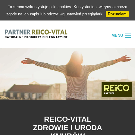
Ta strona wykorzystuje pliki cookies. Korzystanie z witryny oznacza
zgodę na ich zapis lub odczyt wg ustawień przeglądarki.
Rozumiem
MENU
HOME
FIRMA
NATURA
PIELĘGNACJA
SKLEP
KONTAKT
REICO-VITAL
ZDROWIE I URODA