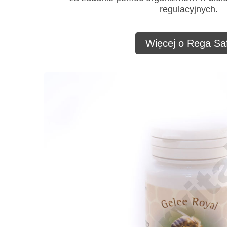
regulacyjnych.
Więcej o Rega Saf