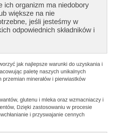
że ich organizm ma niedobory
ub większe na nie
trzebne, jeśli jesteśmy w
kich odpowiednich składników i
worzyć jak najlepsze warunki do uzyskania i
racowując paletę naszych unikalnych
h przemian minerałów i pierwiastków
rwantów, glutenu i mleka oraz wzmacniaczy i
entów, Dzięki zastosowaniu w procesie
wchłanianie i przyswajanie cennych