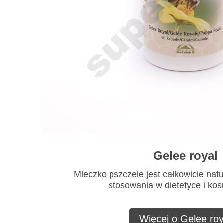
Gelee royal
Mleczko pszczele jest całkowicie nat
stosowania w dietetyce i ko
Więcej o Gelee roy