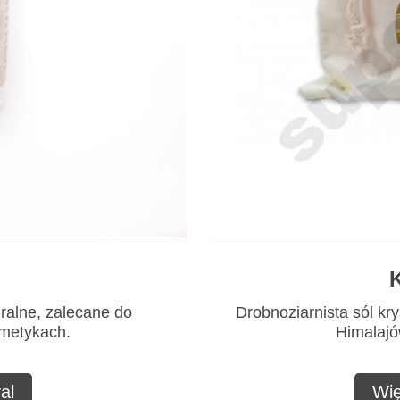
K
uralne, zalecane do
Drobnoziarnista sól kry
smetykach.
Himalajów
al
Wię