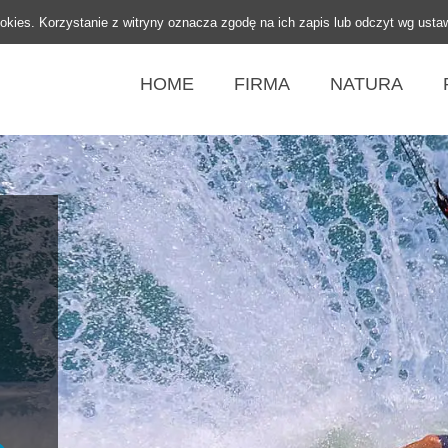
ookies. Korzystanie z witryny oznacza zgodę na ich zapis lub odczyt wg usta
HOME
FIRMA
NATURA