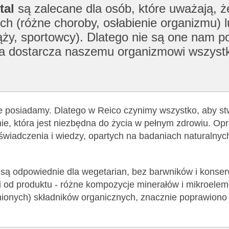
tal
są zalecane dla osób, które uważają, 
ch (różne choroby, osłabienie organizmu) l
ży, sportowcy). Dlatego nie są one nam po
tóra dostarcza naszemu organizmowi wszyst
ie posiadamy. Dlatego w Reico czynimy wszystko, aby st
e, która jest niezbędna do życia w pełnym zdrowiu. Op
oświadczenia i wiedzy, opartych na badaniach naturalnyc
) są odpowiednie dla wegetarian, bez barwników i konse
i od produktu - różne kompozycje minerałów i mikroelem
nionych) składników organicznych, znacznie poprawiono 