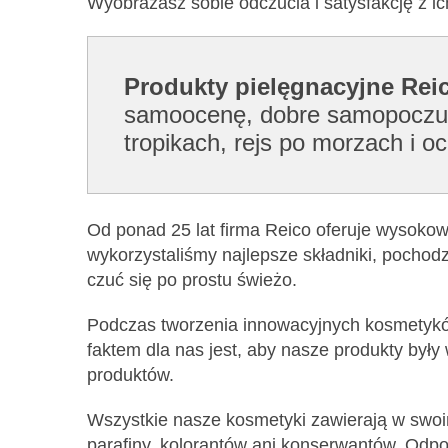
Wyobrażasz sobie odczucia i satysfakcję z i
Produkty pielęgnacyjne Reic
samoocenę, dobre samopoczucie
tropikach, rejs po morzach i 
Od ponad 25 lat firma Reico oferuje wysokowa
wykorzystaliśmy najlepsze składniki, pochod
czuć się po prostu świeżo.
Podczas tworzenia innowacyjnych kosmetyków
faktem dla nas jest, aby nasze produkty były
produktów.
Wszystkie nasze kosmetyki zawierają w swoim s
parafiny, kolorantów ani konserwantów. Odpo