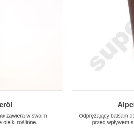
eröl
Alpe
ch® zawiera w swoim
Odprężający balsam do 
 olejki roślinne.
przed wpływem s