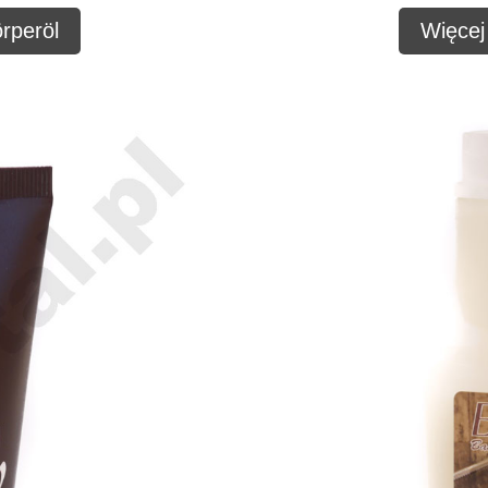
rperöl
Więcej