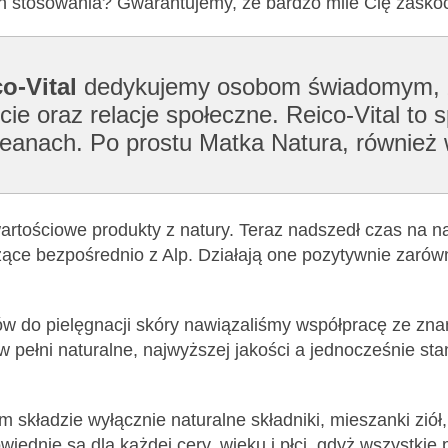
ch stosowania? Gwarantujemy, że bardzo mile Cię zasko
o-Vital
dedykujemy osobom świadomym, że
 oraz relacje społeczne. Reico-Vital to s
oceanach. Po prostu Matka Natura, równie
rtościowe produkty z natury. Teraz nadszedł czas na nas
zące bezpośrednio z Alp. Działają one pozytywnie zarów
 do pielęgnacji skóry nawiązaliśmy współpracę ze znan
 w pełni naturalne, najwyższej jakości a jednocześnie s
kładzie wyłącznie naturalne składniki, mieszanki ziół, ol
wiednie są dla każdej cery, wieku i płci, gdyż wszystki