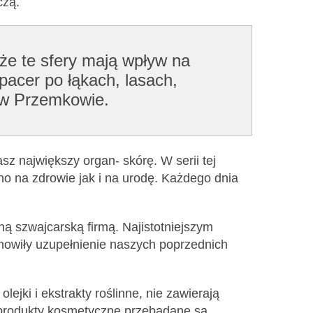
czą.
 te sfery mają wpływ na
pacer po łąkach, lasach,
ż w Przemkowie.
z największy organ- skórę. W serii tej
no na zdrowie jak i na urodę. Każdego dnia
ą szwajcarską firmą. Najistotniejszym
tanowiły uzupełnienie naszych poprzednich
ejki i ekstrakty roślinne, nie zawierają
e produkty kosmetyczne przebadane są