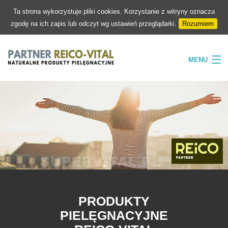
Ta strona wykorzystuje pliki cookies. Korzystanie z witryny oznacza
zgodę na ich zapis lub odczyt wg ustawień przeglądarki.
Rozumiem
MENU
HOME
FIRMA
NATURA
PIELĘGNACJA
SKLEP
KONTAKT
PRODUKTY
PIELĘGNACYJNE