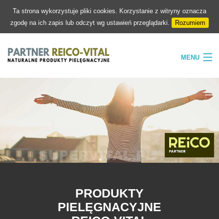
Ta strona wykorzystuje pliki cookies. Korzystanie z witryny oznacza
zgodę na ich zapis lub odczyt wg ustawień przeglądarki.
Rozumiem
MENU
HOME
FIRMA
NATURA
PIELĘGNACJA
SKLEP
KONTAKT
PRODUKTY
PIELĘGNACYJNE