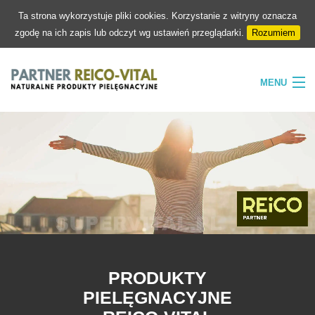
Ta strona wykorzystuje pliki cookies. Korzystanie z witryny oznacza
zgodę na ich zapis lub odczyt wg ustawień przeglądarki.
Rozumiem
MENU
HOME
FIRMA
NATURA
PIELĘGNACJA
SKLEP
KONTAKT
PRODUKTY
PIELĘGNACYJNE