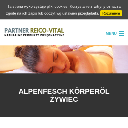
Ta strona wykorzystuje pliki cookies. Korzystanie z witryny oznacza
zgodę na ich zapis lub odczyt wg ustawień przeglądarki.
Rozumiem
MENU
HOME
FIRMA
NATURA
PIELĘGNACJA
ALPENFESCH KÖRPERÖL
SKLEP
ŻYWIEC
KONTAKT