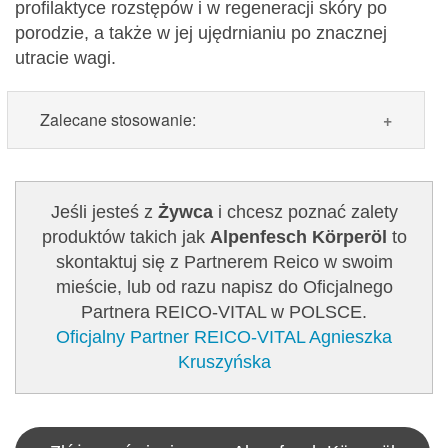
profilaktyce rozstępów i w regeneracji skóry po
porodzie, a także w jej ujędrnianiu po znacznej
utracie wagi.
Zalecane stosowanie:
Zalecane stosowanie:
po kąpieli nałożyć na
wilgotną skórę i delikatnie wmasować. Szybko
Jeśli jesteś z
Żywca
i chcesz poznać zalety
się wchłania. Wystarczy mała ilość.
produktów takich jak
Alpenfesch Körperöl
to
skontaktuj się z Partnerem Reico w swoim
Zawartość: 50 ml /Nr art.: 5103
mieście, lub od razu napisz do Oficjalnego
Partnera REICO-VITAL w POLSCE.
Oficjalny Partner REICO-VITAL Agnieszka
Kruszyńska