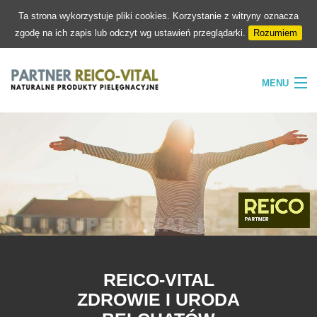
Ta strona wykorzystuje pliki cookies. Korzystanie z witryny oznacza
zgodę na ich zapis lub odczyt wg ustawień przeglądarki.
Rozumiem
MENU
HOME
FIRMA
NATURA
PIELĘGNACJA
SKLEP
KONTAKT
REICO-VITAL
ZDROWIE I URODA